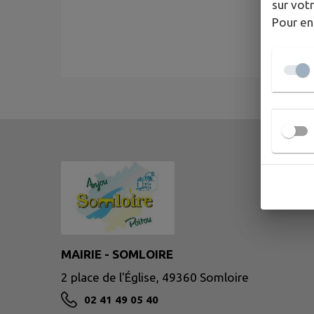
sur votr
Pour en
MAIRIE - SOMLOIRE
2 place de l'Église, 49360 Somloire
02 41 49 05 40