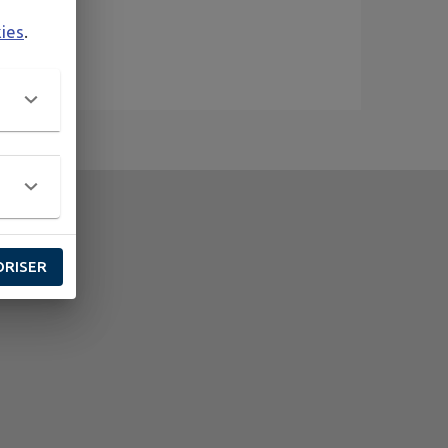
kies
.
ORISER