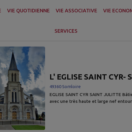
E
VIE QUOTIDIENNE
VIE ASSOCIATIVE
VIE ECONO
A COMMUNE
AUX ALENTOURS
SERVICES
s d'intérêts trouvés.
L' EGLISE SAINT CYR-
49360 Somloire
EGLISE SAINT CYR SAINT JULITTE Bâtie 
avec une très haute et large nef entour
présente des arcs-boutants dans le styl
à flèche d'ardoise. Construite en Tuffea
cloches pesant respectivement 659, 473 