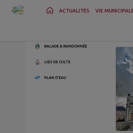
Contenu
Menu
Recherche
Pied de page
ACTUALITÉS
VIE MUNICIPAL
M
3 point
BALADE & RANDONNÉE
LIEU DE CULTE
PLAN D’EAU