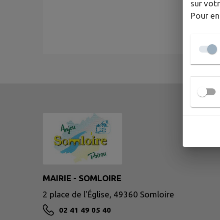
sur votr
Pour en
MAIRIE - SOMLOIRE
2 place de l'Église, 49360 Somloire
02 41 49 05 40