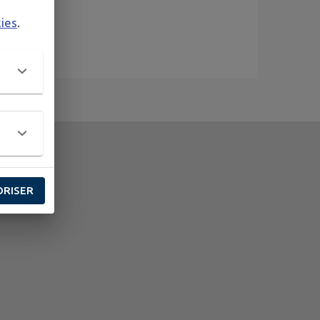
kies
.
ORISER