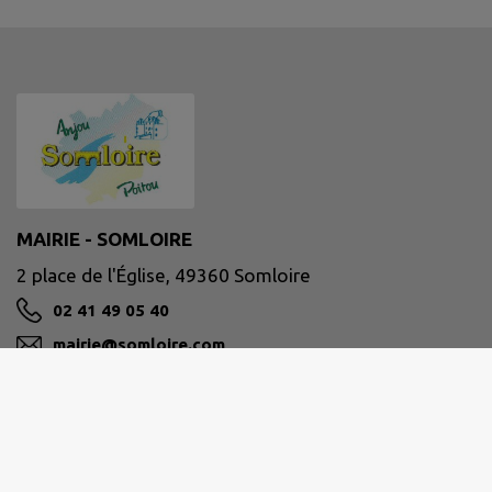
MAIRIE - SOMLOIRE
2 place de l'Église, 49360 Somloire
02 41 49 05 40
mairie@somloire.com
M'Y RENDRE
www.somloire.fr/