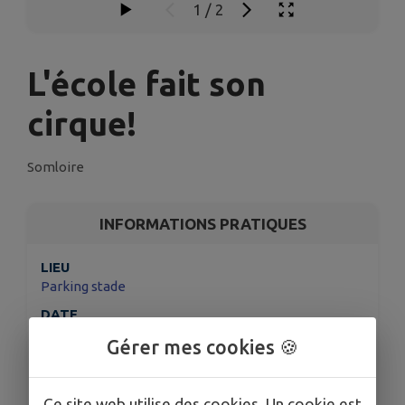
1
/
2
L'école fait son
cirque!
Somloire
INFORMATIONS PRATIQUES
LIEU
Parking stade
DATE
Le ven. 5 juin
Gérer mes cookies 🍪
HORAIRES
De 19h00 à 21h00
Ce site web utilise des cookies. Un cookie est