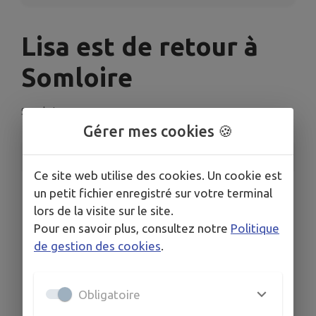
Lisa est de retour à
Somloire
Somloire
Gérer mes cookies 🍪
INFORMATIONS PRATIQUES
Ce site web utilise des cookies. Un cookie est
LIEU
un petit fichier enregistré sur votre terminal
place du souvenir
lors de la visite sur le site.
DATES
Pour en savoir plus, consultez notre
Politique
Du mar. 17 mars au mer. 18 mars
de gestion des cookies
.
HORAIRES
9 H 30 à 12 H 00 et 14 H 00 à 16 H 00
Obligatoire
TARIFS
gratuit