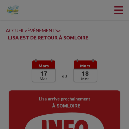
Contenu
Menu
Recherche
Pied de page
ACCUEIL
>
ÉVÉNEMENTS
>
LISA EST DE RETOUR À SOMLOIRE
Mars
Mars
17
18
au
Mar.
Mer.