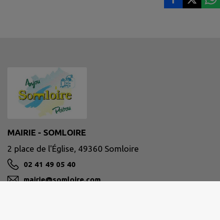
MAIRIE - SOMLOIRE
2 place de l'Église, 49360 Somloire
02 41 49 05 40
mairie@somloire.com
M'Y RENDRE
www.somloire.fr/