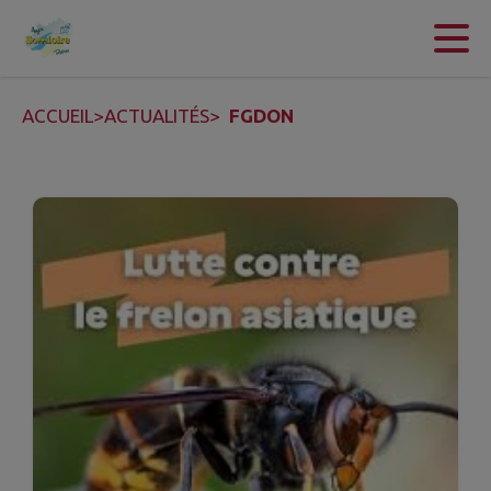
Contenu
Menu
Recherche
Pied de page
ACCUEIL
>
ACTUALITÉS
>
FGDON