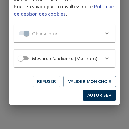
22/06/2026
, ceci afin d'informer les résultats à
Pour en savoir plus, consultez notre
Politique
FDGON
pour un bilan Départemental.
de gestion des cookies
.
F.G.D.O.N
Obligatoire
Mesure d'audience (Matomo)
REFUSER
VALIDER MON CHOIX
AUTORISER