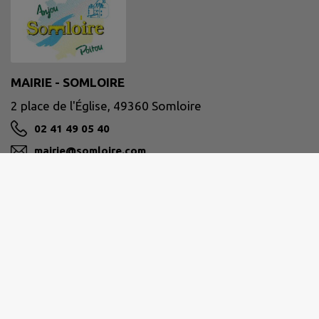
MAIRIE - SOMLOIRE
2 place de l'Église, 49360 Somloire
02 41 49 05 40
mairie@somloire.com
M'Y RENDRE
www.somloire.fr/