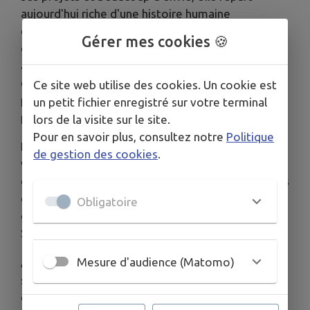
aujourd'hui riche d'une histoire humaine
exceptionnelle. Au fil des années, les clients sont
Gérer mes cookies 🍪
devenus des visages familiers, parfois même des
amis. Des générations entières se sont succédé
dans son salon, partageant leurs joies, leurs
Ce site web utilise des cookies. Un cookie est
peines, leurs mariages, leurs naissances et les
un petit fichier enregistré sur votre terminal
petits moments du quotidien.
lors de la visite sur le site.
Pour en savoir plus, consultez notre
Politique
Plus qu'un métier, cette aventure a été une
de gestion des cookies
.
véritable histoire de rencontres. Durant ces trois
décennies, elle dit n'avoir connu que des moments
de bonheur, portée par la bienveillance, la
Obligatoire
gentillesse et la fidélité des Somloiraises et des
Somloirais.
Mesure d'audience (Matomo)
Au moment de transmettre son activité, elle
souhaite adresser un immense
MERCI
à tous ceux
qui ont franchi la porte de son salon. Merci pour