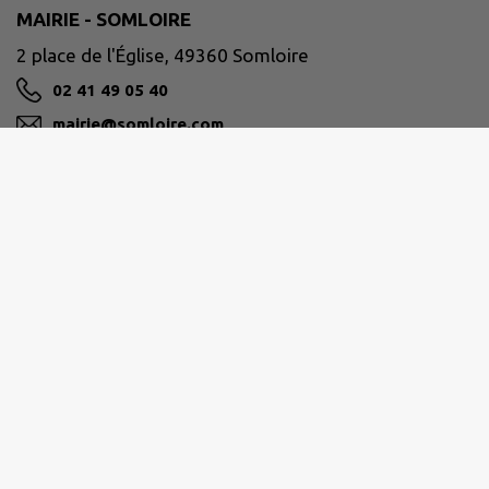
MAIRIE - SOMLOIRE
2 place de l'Église, 49360 Somloire
02 41 49 05 40
mairie@somloire.com
M'Y RENDRE
www.somloire.fr/
CHOLET AGGLOMÉRATION