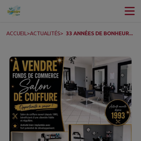
Contenu
Menu
Recherche
Pied de page
ACCUEIL
>
ACTUALITÉS
>
33 ANNÉES DE BONHEUR...