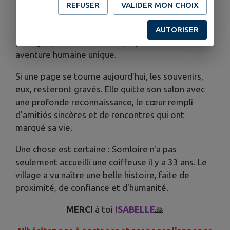
leur confiance, leur soutien et leur fidélité sans
REFUSER
VALIDER MON CHOIX
faille. Merci également pour tous ces échanges,
ces sourires, ces éclats de rire et ces instants de
AUTORISER
partage qui ont fait de chaque journée une
aventure humaine unique.
Si une page se tourne aujourd'hui, les souvenirs,
eux, resteront gravés. Elle quitte son salon avec
une profonde reconnaissance, le cœur rempli
d'amitiés sincères et de rencontres qui ont
marqué sa vie.
Une chose est certaine : Somloire n'a pas
seulement accueilli une coiffeuse il y a 33 ans. Le
village a vu naître une belle histoire, faite de
proximité, de confiance et d'humanité.
MERCI
à toi
ISABELLE
🙏